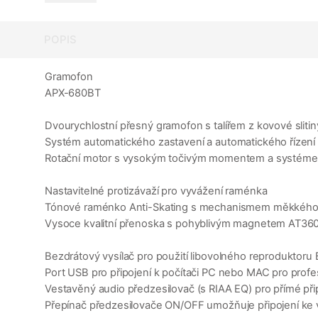
POPIS
Gramofon
APX-680BT
Dvourychlostní přesný gramofon s talířem z kovové slitiny
Systém automatického zastavení a automatického řízení r
Rotační motor s vysokým točivým momentem a systém
Nastavitelné protizávaží pro vyvážení raménka
Tónové raménko Anti-Skating s mechanismem měkkého 
Vysoce kvalitní přenoska s pohyblivým magnetem AT360
Bezdrátový vysílač pro použití libovolného reproduktor
Port USB pro připojení k počítači PC nebo MAC pro prof
Vestavěný audio předzesilovač (s RIAA EQ) pro přímé při
Přepínač předzesilovače ON/OFF umožňuje připojení ke