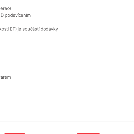
tereo)
LED podsvícením
kosti EP) je součástí dodávky
warem