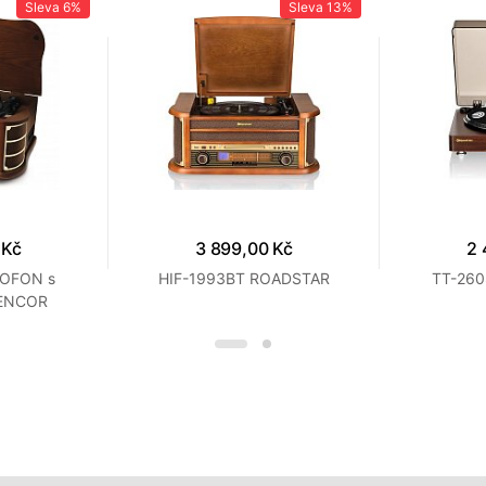
Sleva
6%
Sleva
13%
 Kč
3 899,00 Kč
2 
MOFON s
HIF-1993BT ROADSTAR
TT-26
SENCOR