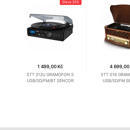
Sleva
25%
1 499,00 Kč
4 699,00
ý
STT 212U GRAMOFON S
STT 016 GRA
USB/SD/FM/BT SENCOR
USB/SD/FM 