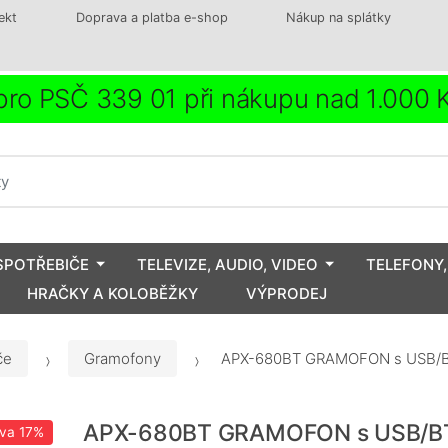
ekt
Doprava a platba e-shop
Nákup na splátky
ro PSČ 339 01 při nákupu nad 1.000
SPOTŘEBIČE
TELEVIZE, AUDIO, VIDEO
TELEFONY,
HRAČKY A KOLOBĚŽKY
VÝPRODEJ
če
Gramofony
APX-680BT GRAMOFON s USB/B
APX-680BT GRAMOFON s USB/B
eva
17%