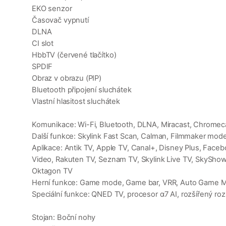
EKO senzor
Časovač vypnutí
DLNA
CI slot
HbbTV (červené tlačítko)
SPDIF
Obraz v obrazu (PIP)
Bluetooth připojení sluchátek
Vlastní hlasitost sluchátek
Komunikace: Wi-Fi, Bluetooth, DLNA, Miracast, Chromeca
Další funkce: Skylink Fast Scan, Calman, Filmmaker mod
Aplikace: Antik TV, Apple TV, Canal+, Disney Plus, Faceb
Video, Rakuten TV, Seznam TV, Skylink Live TV, SkyShowt
Oktagon TV
Herní funkce: Game mode, Game bar, VRR, Auto Game
Speciální funkce: QNED TV, procesor α7 AI, rozšířený r
Stojan: Boční nohy