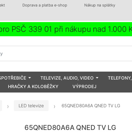
ekt
Doprava a platba e-shop
Nákup na splátky
ro PSČ 339 01 při nákupu nad 1.000
SPOTŘEBIČE
TELEVIZE, AUDIO, VIDEO
TELEFONY,
HRAČKY A KOLOBĚŽKY
VÝPRODEJ
LED televize
65QNED80A6A QNED TV LG
65QNED80A6A QNED TV LG