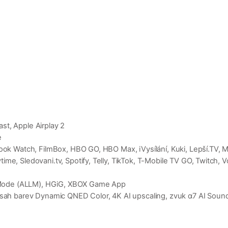
st, Apple Airplay 2
e
ook Watch, FilmBox, HBO GO, HBO Max, iVysílání, Kuki, Lepší.TV, M
ime, Sledovani.tv, Spotify, Telly, TikTok, T-Mobile TV GO, Twitc
 Mode (ALLM), HGiG, XBOX Game App
ozsah barev Dynamic QNED Color, 4K AI upscaling, zvuk α7 AI Sou