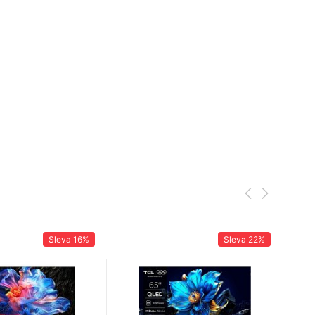
Sleva
16%
Sleva
22%