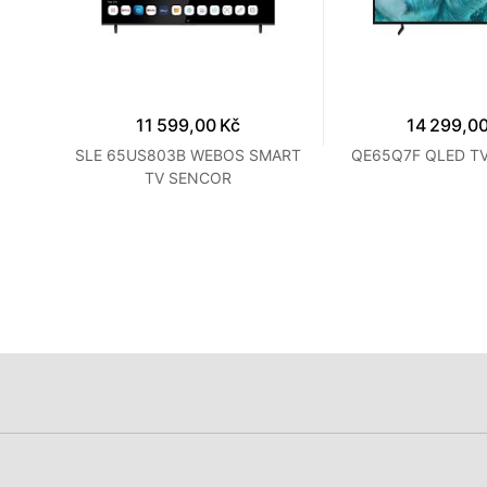
11 599,00 Kč
14 299,00
E
SLE 65US803B WEBOS SMART
QE65Q7F QLED T
TV SENCOR