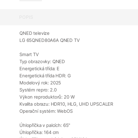
POPIS
QNED televize
LG 65QNED80A6A QNED TV
Smart TV
Typ obrazovky: QNED
Energetická třída: E
Energetická třída HDR: G
Modelový rok: 2025
Systém repro: 2.0
Výkon reproduktorů: 20 W
Kvalita obrazu: HDR10, HLG, UHD UPSCALER
Operační systém: WebOS
Úhlopříčka v palcích: 65"
Úhlopříčka: 164 cm