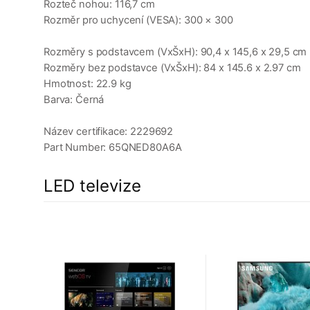
Rozteč nohou: 116,7 cm
Rozměr pro uchycení (VESA): 300 × 300
Rozměry s podstavcem (VxŠxH): 90,4 x 145,6 x 29,5 cm
Rozměry bez podstavce (VxŠxH): 84 x 145.6 x 2.97 cm
Hmotnost: 22.9 kg
Barva: Černá
Název certifikace: 2229692
Part Number: 65QNED80A6A
LED televize
a
1%