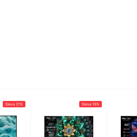
Sleva
21%
Sleva
16%