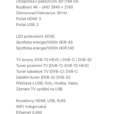
Úhlopříčka v palcích/cm: 65"/164 cm
Rozlišení: 4K - UHD 3840 × 2160
Obnovovací frekvence: 60 Hz
Počet HDMI: 3
Počet USB: 2
LED podsvícení: EDGE
Spotřeba energie/1000h SDR: 85
Spotřeba energie/1000h HDR:140
TV tunery: DVB-T2 HEVC / DVB-C / DVB-S2
Tuner pozemní TV (DVB-T): DVB-T2 HEVC
Tuner kabelové TV (DVB-C): DVB-C
Satelitní tuner (DVB-S): DVB-S2
Přehrává z USB: Foto, Hudba, Video
Záznam TV vysílání na USB
Konektory: HDMI, USB, RJ45
WiFi: Integrovaná
Ethernet (LAN)