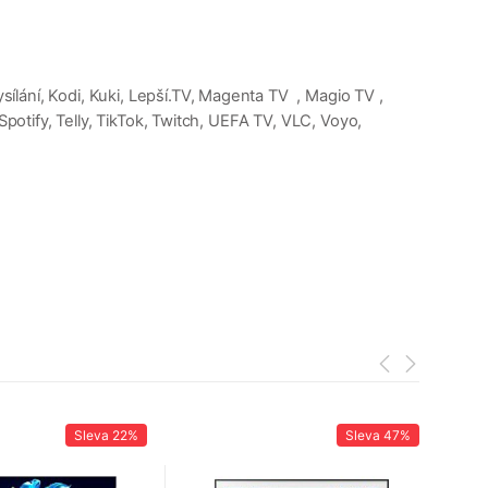
lání, Kodi, Kuki, Lepší.TV, Magenta TV , Magio TV ,
potify, Telly, TikTok, Twitch, UEFA TV, VLC, Voyo,
Sleva
22%
Sleva
47%