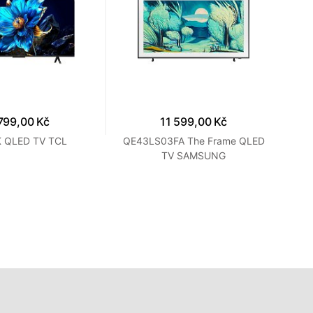
799,00 Kč
11 599,00 Kč
 QLED TV TCL
QE43LS03FA The Frame QLED
QE
TV SAMSUNG