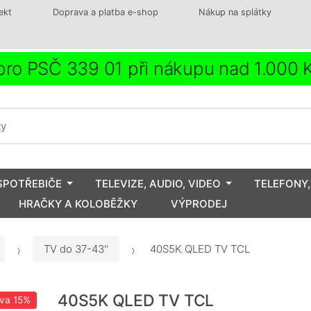
ekt
Doprava a platba e-shop
Nákup na splátky
ro PSČ 339 01 při nákupu nad 1.000
SPOTŘEBIČE
TELEVIZE, AUDIO, VIDEO
TELEFONY,
HRAČKY A KOLOBĚŽKY
VÝPRODEJ
TV do 37-43''
40S5K QLED TV TCL
40S5K QLED TV TCL
eva
15%