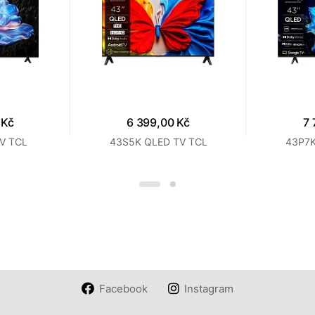
 Kč
6 399,00 Kč
7 
V TCL
43S5K QLED TV TCL
43P7K
Facebook
Instagram