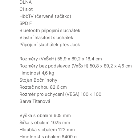
DLNA
CI slot
HbbTV (červené tlačítko)
SPDIF
Bluetooth připojení sluchátek
Vlastní hlasitost sluchátek
Připojení sluchátek přes Jack
Rozměry (VxŠxH) 55,9 x 89,2 x 18,4 cm
Rozměry bez podstavce (VxŠxH) 50,8 x 89,2 x 4,6 cm
Hmotnost 4,6 kg
Stojan Boční nohy
Rozteč nohou 82,6 cm
Rozměr pro uchycení (VESA) 100 × 100
Barva Titanová
Výška s obalem 605 mm
Šířka s obalem 1025 mm
Hloubka s obalem 122 mm
Hmotnost s obalem 6400 g