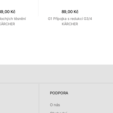
69,00 Kč
89,00 Kč
lochých těsnění
G1 Přípojka s redukcí G3/4
T
KÄRCHER
KÄRCHER
PODPORA
O nás