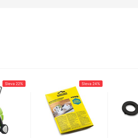
Sleva
22%
Sleva
24%