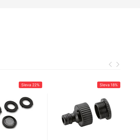
Sleva
22%
Sleva
18%